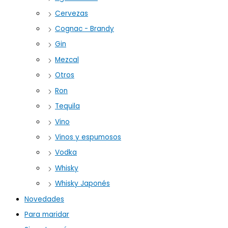
Cervezas
Cognac - Brandy
Gin
Mezcal
Otros
Ron
Tequila
Vino
Vinos y espumosos
Vodka
Whisky
Whisky Japonés
Novedades
Para maridar