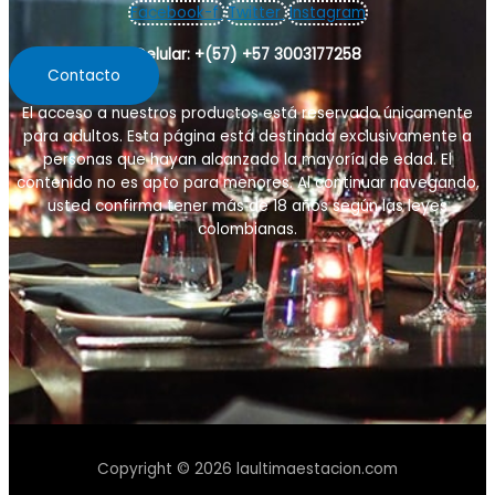
Facebook-f
Twitter
Instagram
Celular: +(57) +57 3003177258
Contacto
El acceso a nuestros productos está reservado únicamente
para adultos. Esta página está destinada exclusivamente a
personas que hayan alcanzado la mayoría de edad. El
contenido no es apto para menores. Al continuar navegando,
usted confirma tener más de 18 años
según las leyes
colombianas
.
Copyright © 2026 laultimaestacion.com