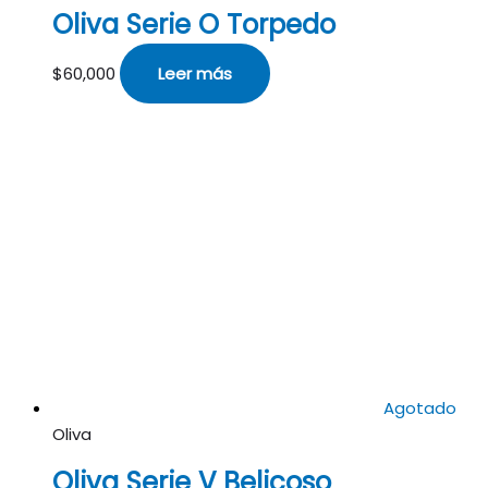
Oliva Serie O Torpedo
$
60,000
Leer más
Agotado
Oliva
Oliva Serie V Belicoso