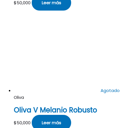
$
50,000
Leer más
Agotado
Oliva
Oliva V Melanio Robusto
$
50,000
Leer más