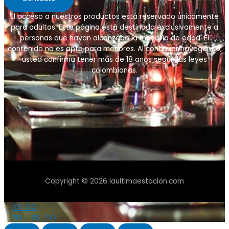
El acceso a nuestros productos está reservado únicamente
para adultos. Esta página está destinada exclusivamente a
personas que hayan alcanzado la mayoría de edad. El
contenido no es apto para menores. Al continuar navegando,
usted confirma tener más de 18 años
según las leyes
colombianas
.
Copyright © 2026 laultimaestacion.com
ES_CO
EN
ES_CO