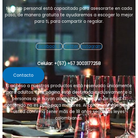
Nuestro personal está capacitado para asesorarte en cada
paso, de manera gratuita te ayudaremos a escoger lo mejor
para ti, para compartir o regalar.
Facebook-f
Twitter
Instagram
Celular: +(57) +57 3003177258
Contacto
El acceso a nuestros productos está reservado únicamente
para adultos. Esta página está destinada exclusivamente a
personas que hayan alcanzado la mayoría de edad. El
contenido no es apto para menores. Al continuar navegando,
usted confirma tener más de 18 años
según las leyes
colombianas
.