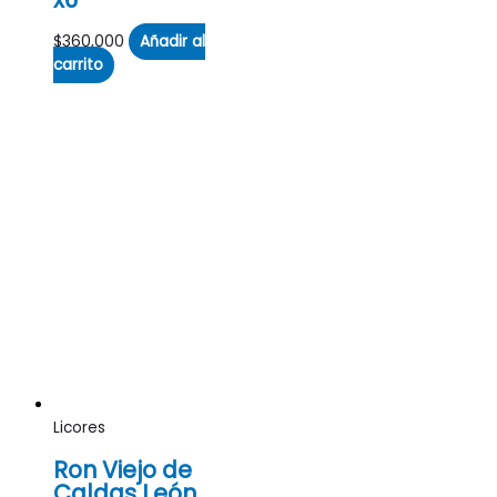
$
360,000
Añadir al
carrito
Licores
Ron Viejo de
Caldas León