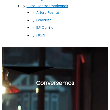
Puros Centroamericanos
Arturo Fuente
Davidoff
E.P Carrillo
Oliva
Conversemos