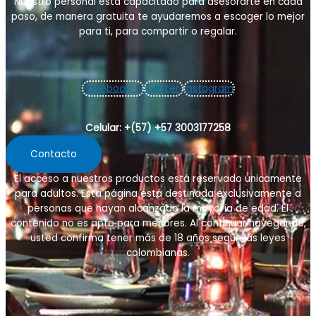
Nuestro personal está capacitado para asesorarte en cada
paso, de manera gratuita te ayudaremos a escoger lo mejor
para ti, para compartir o regalar.
Facebook-f
Twitter
Instagram
Celular: +(57) +57 3003177258
Contacto
El acceso a nuestros productos está reservado únicamente
para adultos. Esta página está destinada exclusivamente a
personas que hayan alcanzado la mayoría de edad. El
contenido no es apto para menores. Al continuar navegando,
usted confirma tener más de 18 años
según las leyes
colombianas
.