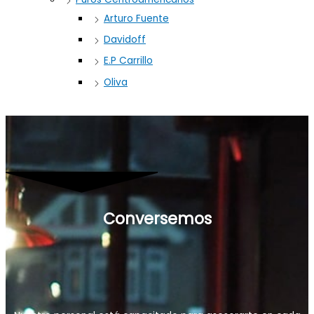
Arturo Fuente
Davidoff
E.P Carrillo
Oliva
Conversemos