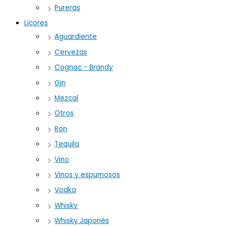
Pureras
Licores
Aguardiente
Cervezas
Cognac - Brandy
Gin
Mezcal
Otros
Ron
Tequila
Vino
Vinos y espumosos
Vodka
Whisky
Whisky Japonés